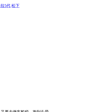
拉5代
松下
，又要去缴车船税，跑到头晕。