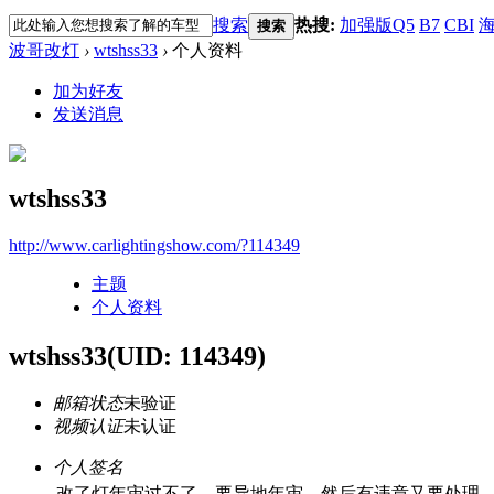
搜索
热搜:
加强版Q5
B7
CBI
海
搜索
波哥改灯
›
wtshss33
›
个人资料
加为好友
发送消息
wtshss33
http://www.carlightingshow.com/?114349
主题
个人资料
wtshss33
(UID: 114349)
邮箱状态
未验证
视频认证
未认证
个人签名
改了灯年审过不了，要异地年审，然后有违章又要处理