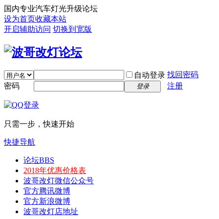
国内专业汽车灯光升级论坛
设为首页
收藏本站
开启辅助访问
切换到宽版
找回密码
自动登录
密码
注册
登录
只需一步，快速开始
快捷导航
论坛
BBS
2018年优惠价格表
波哥改灯微信公众号
官方腾讯微博
官方新浪微博
波哥改灯店地址