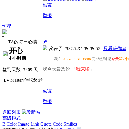
回复
举报
恒星
#
TA的每日心情
2
发表于 2024-3-31 08:08:57
|
只看该作者
开心
4 小时前
我在
2024-03-31 08:08
完成签到,是
今天
第2
我今天最想说:「
我来啦
」.
签到天数: 3269 天
[LV.Master]伴坛终老
回复
举报
返回列表
高级模式
B
Color
Image
Link
Quote
Code
Smilies