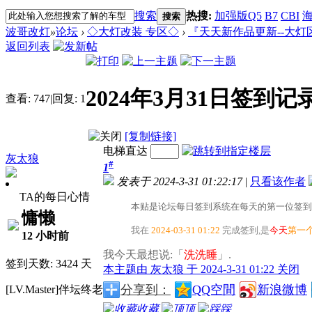
搜索
热搜:
加强版Q5
B7
CBI
海
搜索
波哥改灯
»
论坛
›
◇大灯改装 专区◇
›
『天天新作品更新--大灯
返回列表
2024年3月31日签到记
查看:
747
|
回复:
1
[复制链接]
电梯直达
灰太狼
#
1
发表于 2024-3-31 01:22:17
|
只看该作者
TA的每日心情
本贴是论坛每日签到系统在每天的第一位签到
慵懒
我在
2024-03-31 01:22
完成签到,是
今天
第一
12 小时前
我今天最想说:「
洗洗睡
」.
签到天数: 3424 天
本主题由 灰太狼 于 2024-3-31 01:22 关闭
分享到：
QQ空間
新浪微博
[LV.Master]伴坛终老
收藏
顶
踩