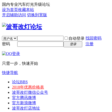
国内专业汽车灯光升级论坛
设为首页
收藏本站
开启辅助访问
切换到宽版
找回密码
自动登录
密码
注册
登录
只需一步，快速开始
快捷导航
论坛
BBS
2018年优惠价格表
波哥改灯微信公众号
官方腾讯微博
官方新浪微博
波哥改灯店地址