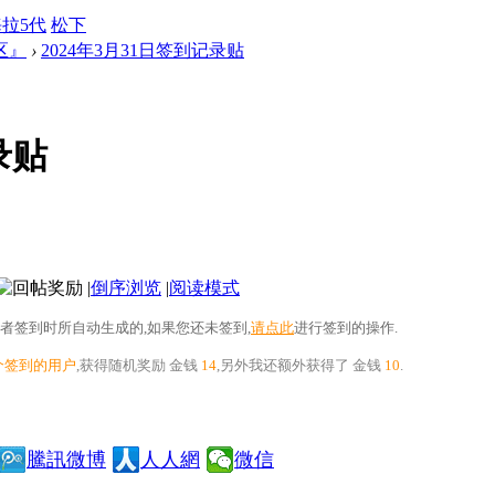
拉5代
松下
区』
›
2024年3月31日签到记录贴
录贴
|
倒序浏览
|
阅读模式
者签到时所自动生成的,如果您还未签到,
请点此
进行签到的操作.
个签到的用户
,获得随机奖励
金钱
14
,另外我还额外获得了
金钱
10
.
騰訊微博
人人網
微信