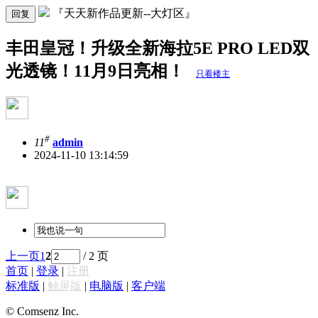
『天天新作品更新--大灯区』
回复
丰田皇冠！升级全新海拉5E PRO LED双
光透镜！11月9日亮相！
只看楼主
#
11
admin
2024-11-10 13:14:59
上一页
1
2
/ 2 页
首页
|
登录
|
注册
标准版
|
触屏版
|
电脑版
|
客户端
© Comsenz Inc.