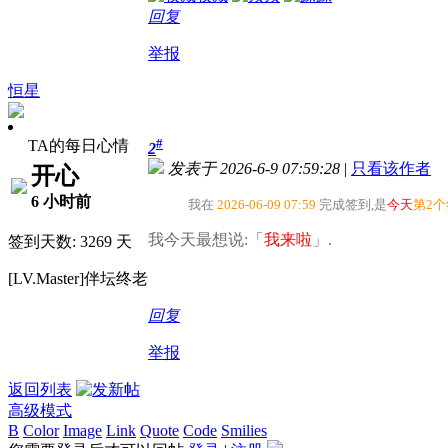
回复
举报
恒星
#
TA的每日心情
2
发表于 2026-6-9 07:59:28
|
只看该作者
开心
6 小时前
我在
2026-06-09 07:59
完成签到,是
今天
第2
我今天最想说:「
我来啦
」.
签到天数: 3269 天
[LV.Master]伴坛终老
回复
举报
返回列表
高级模式
B
Color
Image
Link
Quote
Code
Smilies