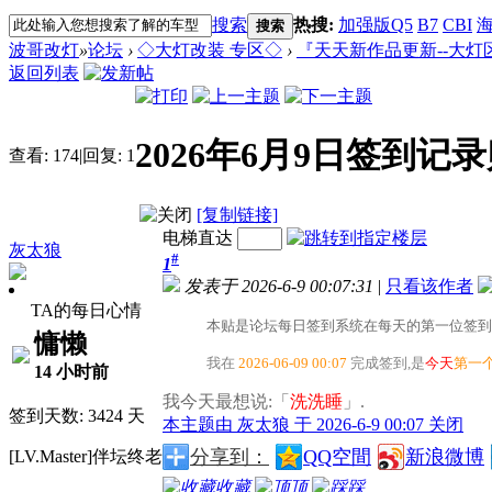
搜索
热搜:
加强版Q5
B7
CBI
海
搜索
波哥改灯
»
论坛
›
◇大灯改装 专区◇
›
『天天新作品更新--大灯
返回列表
2026年6月9日签到记
查看:
174
|
回复:
1
[复制链接]
电梯直达
灰太狼
#
1
发表于 2026-6-9 00:07:31
|
只看该作者
TA的每日心情
本贴是论坛每日签到系统在每天的第一位签到
慵懒
我在
2026-06-09 00:07
完成签到,是
今天
第一
14 小时前
我今天最想说:「
洗洗睡
」.
签到天数: 3424 天
本主题由 灰太狼 于 2026-6-9 00:07 关闭
分享到：
QQ空間
新浪微博
[LV.Master]伴坛终老
收藏
顶
踩