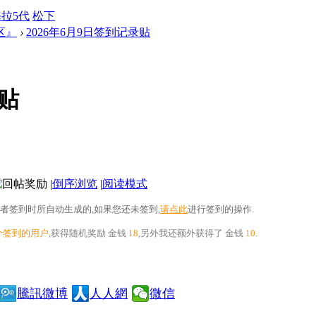
拉5代
松下
区』
›
2026年6月9日签到记录贴
录贴
|
倒序浏览
|
阅读模式
者签到时所自动生成的,如果您还未签到,
请点此
进行签到的操作.
个签到的用户
,获得随机奖励
金钱
18
,另外我还额外获得了
金钱
10
.
騰訊微博
人人網
微信