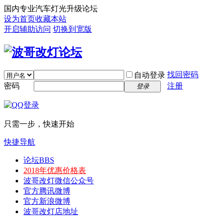
国内专业汽车灯光升级论坛
设为首页
收藏本站
开启辅助访问
切换到宽版
找回密码
自动登录
密码
注册
登录
只需一步，快速开始
快捷导航
论坛
BBS
2018年优惠价格表
波哥改灯微信公众号
官方腾讯微博
官方新浪微博
波哥改灯店地址