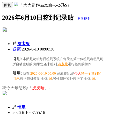
『天天新作品更新--大灯区』
回复
2026年6月10日签到记录贴
只看楼主
#
1
灰太狼
收藏
2026-6-10 00:00:30
引用:
本贴是论坛每日签到系统在每天的第一位签到者签到时
所自动生成的,如果您还未签到,
请点此
进行签到的操作.
引用:
我在
2026-06-10 00:00
完成签到,是
今天
第一个签到的
用户
,获得随机奖励
金钱
16
,另外我还额外获得了
金钱
10
.
我今天最想说:「
洗洗睡
」.
#
2
恒星
2026-6-10 07:55:16