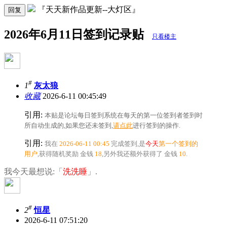
『天天新作品更新--大灯区』
回复
2026年6月11日签到记录贴
只看楼主
#
1
灰太狼
收藏
2026-6-11 00:45:49
引用:
本贴是论坛每日签到系统在每天的第一位签到者签到时
所自动生成的,如果您还未签到,
请点此
进行签到的操作.
引用:
我在
2026-06-11 00:45
完成签到,是
今天
第一个签到的
用户
,获得随机奖励
金钱
18
,另外我还额外获得了
金钱
10
.
我今天最想说:「
洗洗睡
」.
#
2
恒星
2026-6-11 07:51:20