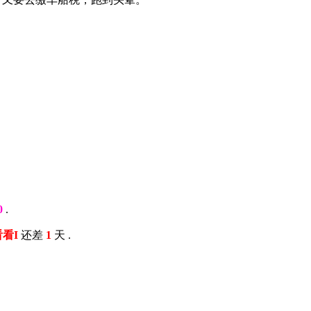
0
.
看看I
还差
1
天 .