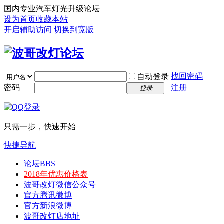
国内专业汽车灯光升级论坛
设为首页
收藏本站
开启辅助访问
切换到宽版
找回密码
自动登录
密码
注册
登录
只需一步，快速开始
快捷导航
论坛
BBS
2018年优惠价格表
波哥改灯微信公众号
官方腾讯微博
官方新浪微博
波哥改灯店地址