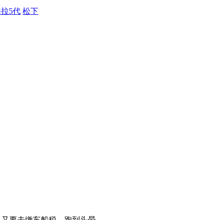
拉5代
松下
，又要去缴车船税，跑到头晕。