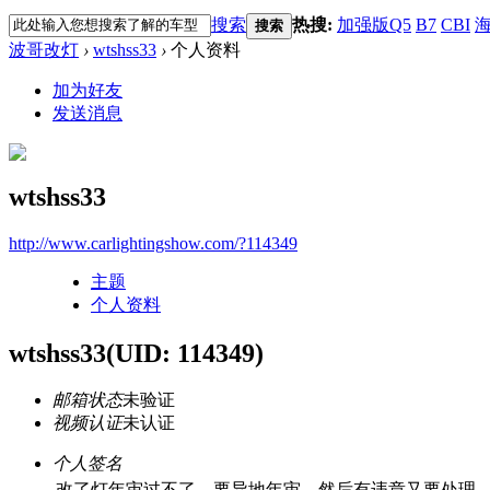
搜索
热搜:
加强版Q5
B7
CBI
海
搜索
波哥改灯
›
wtshss33
›
个人资料
加为好友
发送消息
wtshss33
http://www.carlightingshow.com/?114349
主题
个人资料
wtshss33
(UID: 114349)
邮箱状态
未验证
视频认证
未认证
个人签名
改了灯年审过不了，要异地年审，然后有违章又要处理