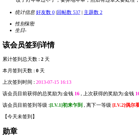
统计信息
好友数 0
|
回帖数 537
|
主题数 2
性别
保密
生日
-
该会员签到详情
累计签到总天数 :
2
天
本月签到天数 :
0
天
上次签到时间 :
2013-07-15 16:13
该会员目前获得的总奖励为:金钱
16
, 上次获得的奖励为:金钱
1
该会员目前签到等级 :
[LV.1]初来乍到
, 离下一等级
[LV.2]偶尔
【
今天未签到
】
勋章