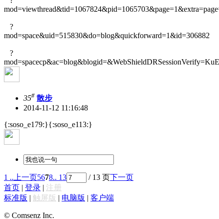
?
mod=viewthread&tid=1067824&pid=1065703&page=1&extra=page
?
mod=space&uid=515830&do=blog&quickforward=1&id=306882
?
mod=spacecp&ac=blog&blogid=&WebShieldDRSessionVerify=K
#
35
散步
2014-11-12 11:16:48
{:soso_e179:}{:soso_e113:}
1 ..
上一页
5
6
7
8
.. 13
/ 13 页
下一页
首页
|
登录
|
注册
标准版
|
触屏版
|
电脑版
|
客户端
© Comsenz Inc.