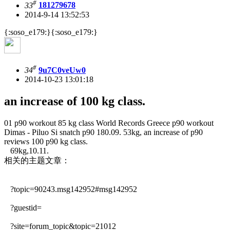
#
33
181279678
2014-9-14 13:52:53
{:soso_e179:}{:soso_e179:}
#
34
9u7C0veUw0
2014-10-23 13:01:18
an increase of 100 kg class.
01 p90 workout 85 kg class World Records Greece p90 workout
Dimas - Piluo Si snatch p90 180.09. 53kg, an increase of p90
reviews 100 p90 kg class.
69kg,10.11.
相关的主题文章：
?topic=90243.msg142952#msg142952
?guestid=
?site=forum_topic&topic=21012