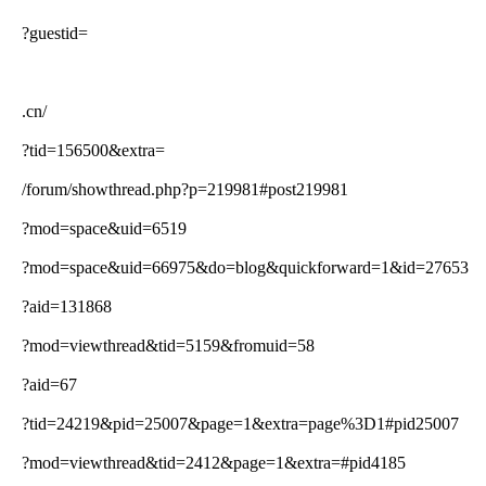
?guestid=
.cn/
?tid=156500&extra=
/forum/showthread.php?p=219981#post219981
?mod=space&uid=6519
?mod=space&uid=66975&do=blog&quickforward=1&id=27653
?aid=131868
?mod=viewthread&tid=5159&fromuid=58
?aid=67
?tid=24219&pid=25007&page=1&extra=page%3D1#pid25007
?mod=viewthread&tid=2412&page=1&extra=#pid4185