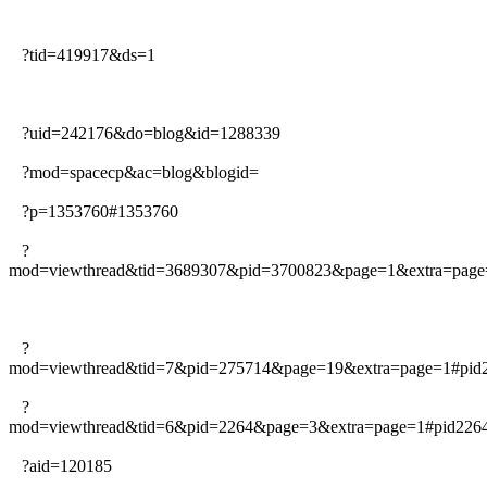
?tid=419917&ds=1
?uid=242176&do=blog&id=1288339
?mod=spacecp&ac=blog&blogid=
?p=1353760#1353760
?
mod=viewthread&tid=3689307&pid=3700823&page=1&extra=page
?
mod=viewthread&tid=7&pid=275714&page=19&extra=page=1#pid
?
mod=viewthread&tid=6&pid=2264&page=3&extra=page=1#pid226
?aid=120185