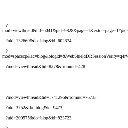
?
mod=viewthread&tid=6041&pid=9828&page=1&extra=page=1#pid
?uid=132669&do=blog&id=602874
?
mod=spacecp&ac=blog&blogid=&WebShieldDRSessionVerify=q4
?mod=viewthread&tid=8278&fromuid=428
?mod=viewthread&tid=1741296&fromuid=76733
?uid=3752&do=blog&id=9473
?uid=200575&do=blog&id=823723