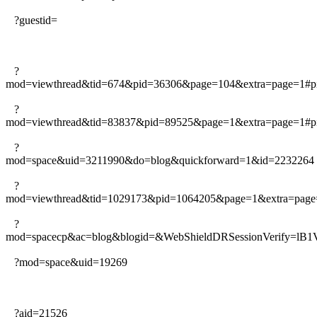
?guestid=
?
mod=viewthread&tid=674&pid=36306&page=104&extra=page=1#p
?
mod=viewthread&tid=83837&pid=89525&page=1&extra=page=1#p
?
mod=space&uid=3211990&do=blog&quickforward=1&id=2232264
?
mod=viewthread&tid=1029173&pid=1064205&page=1&extra=page
?
mod=spacecp&ac=blog&blogid=&WebShieldDRSessionVerify=lB
?mod=space&uid=19269
?aid=21526