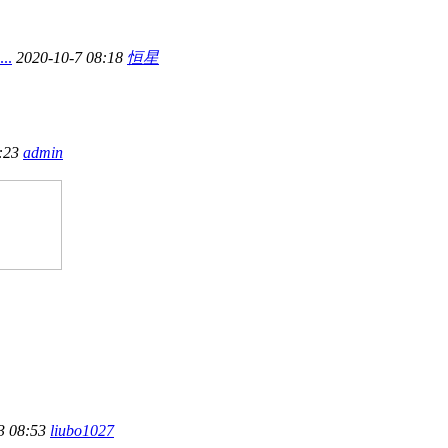
.
2020-10-7 08:18
恒星
0:23
admin
3 08:53
liubo1027