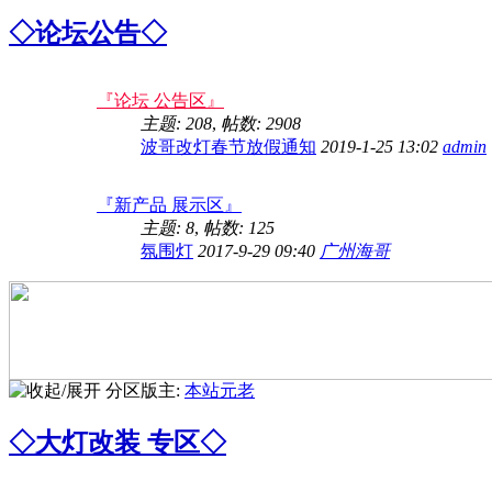
◇论坛公告◇
『论坛 公告区』
主题: 208
,
帖数: 2908
波哥改灯春节放假通知
2019-1-25 13:02
admin
『新产品 展示区』
主题: 8
,
帖数: 125
氛围灯
2017-9-29 09:40
广州海哥
分区版主:
本站元老
◇大灯改装 专区◇