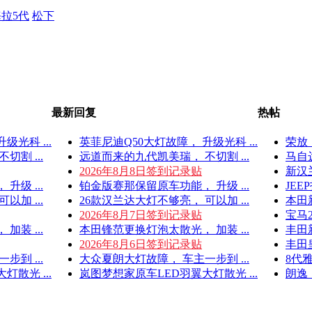
拉5代
松下
最新回复
热帖
级光科 ...
英菲尼迪Q50大灯故障， 升级光科 ...
荣放
割 ...
远道而来的九代凯美瑞， 不切割 ...
马自达
2026年8月8日签到记录贴
新汉兰
级 ...
铂金版赛那保留原车功能， 升级 ...
JEE
以加 ...
26款汉兰达大灯不够亮， 可以加 ...
本田
2026年8月7日签到记录贴
宝马2
装 ...
本田锋范更换灯泡太散光， 加装 ...
丰田
2026年8月6日签到记录贴
丰田
到 ...
大众夏朗大灯故障， 车主一步到 ...
8代雅
散光 ...
岚图梦想家原车LED羽翼大灯散光 ...
朗逸