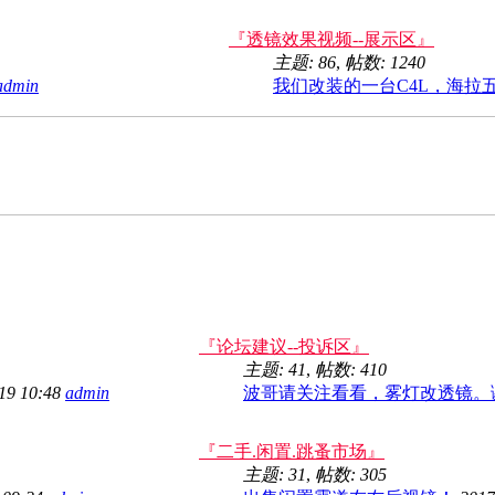
『透镜效果视频--展示区』
主题: 86
,
帖数: 1240
admin
我们改装的一台C4L，海拉五VS
『论坛建议--投诉区』
主题: 41
,
帖数: 410
19 10:48
admin
波哥请关注看看，雾灯改透镜。谢 
『二手.闲置.跳蚤市场』
主题: 31
,
帖数: 305