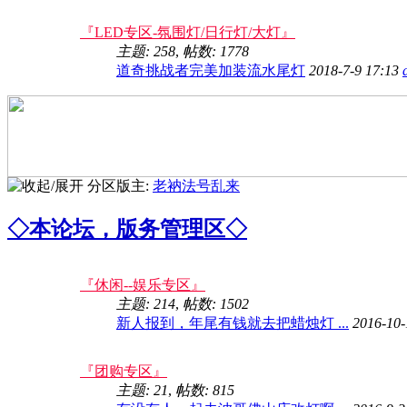
『LED专区-氛围灯/日行灯/大灯』
主题: 258
,
帖数: 1778
道奇挑战者完美加装流水尾灯
2018-7-9 17:13
分区版主:
老衲法号乱来
◇本论坛，版务管理区◇
『休闲--娱乐专区』
主题: 214
,
帖数: 1502
新人报到，年尾有钱就去把蜡烛灯 ...
2016-10-
『团购专区』
主题: 21
,
帖数: 815