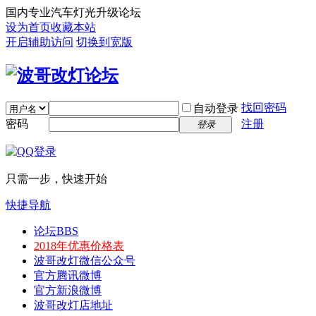
国内专业汽车灯光升级论坛
设为首页
收藏本站
开启辅助访问
切换到宽版
找回密码
自动登录
密码
注册
登录
只需一步，快速开始
快捷导航
论坛
BBS
2018年优惠价格表
波哥改灯微信公众号
官方腾讯微博
官方新浪微博
波哥改灯店地址