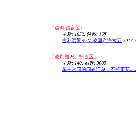
『咨询 留言区』
主题: 1852
,
帖数:
1万
吉利远景SUV 改国产海拉五
2017-
『改灯知识、扫盲区』
主题: 140
,
帖数: 3005
车主常问的问题汇总，不断更新.. ..