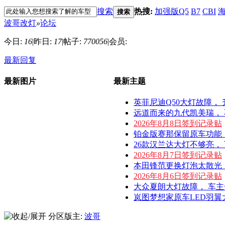
搜索
热搜:
加强版Q5
B7
CBI
海
搜索
波哥改灯
»
论坛
今日:
16
|
昨日:
17
|
帖子:
770056
|
会员:
最新回复
最新图片
最新主题
英菲尼迪Q50大灯故障， 升
远道而来的九代凯美瑞， 不切
2026年8月8日签到记录贴
铂金版赛那保留原车功能， 升
26款汉兰达大灯不够亮， 可
2026年8月7日签到记录贴
本田锋范更换灯泡太散光， 加
2026年8月6日签到记录贴
大众夏朗大灯故障， 车主一步
岚图梦想家原车LED羽翼大灯
分区版主:
波哥