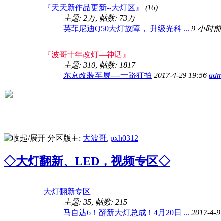
『天天新作品更新--大灯区』
(16)
主题:
2万
,
帖数:
73万
英菲尼迪Q50大灯故障， 升级光科 ...
9 小时前
『波哥十年改灯—神话』
主题: 310
,
帖数: 1817
东京改装车展----一路狂拍
2017-4-29 19:56
adm
分区版主:
大波哥
,
pxh0312
◇大灯翻新、LED，视频专区◇
大灯翻新专区
主题: 35
,
帖数: 215
马自达6！翻新大灯总成！4月20日 ...
2017-4-9