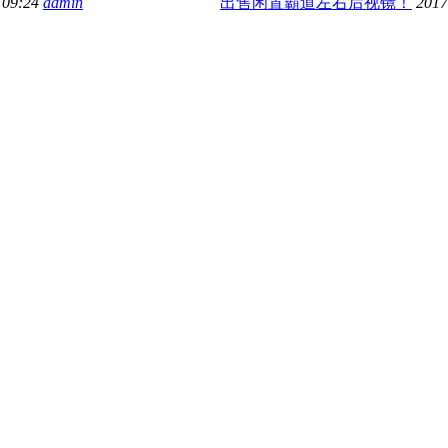
 09:24
admin
出售闲置霸道左右后视镜！
2017