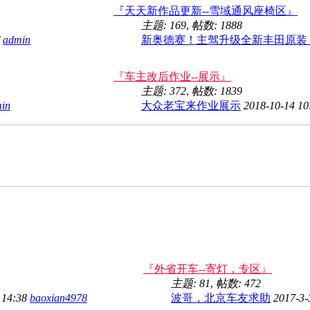
『天天新作品更新--雪域通风座椅区』
主题: 169
,
帖数: 1888
admin
新奥德赛！主驾升级全新丰田原装 ..
『车主改后作业--展示』
主题: 372
,
帖数: 1839
in
大众老宝来作业展示
2018-10-14 1
『外省开车--寄灯，专区』
主题: 81
,
帖数: 472
 14:38
baoxian4978
波哥，北京车友求助
2017-3-