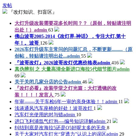
发帖
『改灯知识、扫盲区』
大灯升级改装需要花多长时间？？（原创，转贴请注明
出处！）
admin
63
佛山波哥2005-2014《改灯界-神话》，专注大灯.第十
年！。
波哥
126
2026车灯升级车主常问的问题汇总，不断更新.........（原
创帖，转贴请注明出处...
admin
55
『波哥改灯』2026波哥改灯优惠价格表
admin
416
真伪辨别 之 大量高清全新进口海拉5代细节图片
admin
69
关于关闭几家分店的公告
admin
46
『改灯必看』改装学堂之灯光篇：大灯透镜的改
装！！！！
发言人
75
年审-------关于车检6年一审的亲身体验！！
admin
11
浅谈通风汽车座椅的好处！
波哥改灯
1
汽车灯光使用的对与错
admin
10
进口飞利浦氙气灯泡----编号知识详解
admin
21
纠结到底是改海拉5还是Q5好呢
太多的无奈
8
关于大家对汽车灯光“穿透力”认识上的误区
admin
29