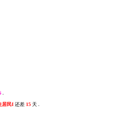
6
.
常住居民I
还差
15
天 .