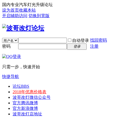
国内专业汽车灯光升级论坛
设为首页
收藏本站
开启辅助访问
切换到宽版
找回密码
自动登录
密码
注册
登录
只需一步，快速开始
快捷导航
论坛
BBS
2018年优惠价格表
波哥改灯微信公众号
官方腾讯微博
官方新浪微博
波哥改灯店地址