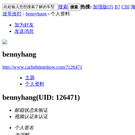
搜索
热搜:
加强版Q5
B7
CBI
海
搜索
波哥改灯
›
bennyhang
›
个人资料
加为好友
发送消息
bennyhang
http://www.carlightingshow.com/?126471
主题
个人资料
bennyhang
(UID: 126471)
邮箱状态
未验证
视频认证
未认证
个人签名
未训醒