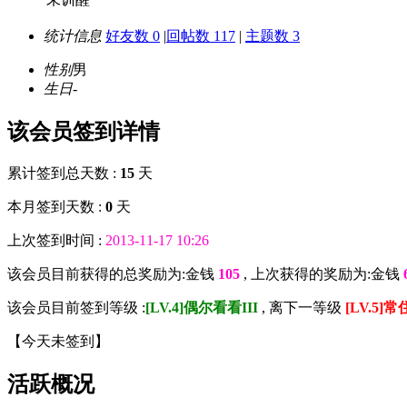
统计信息
好友数 0
|
回帖数 117
|
主题数 3
性别
男
生日
-
该会员签到详情
累计签到总天数 :
15
天
本月签到天数 :
0
天
上次签到时间 :
2013-11-17 10:26
该会员目前获得的总奖励为:金钱
105
, 上次获得的奖励为:金钱
该会员目前签到等级 :
[LV.4]偶尔看看III
, 离下一等级
[LV.5]
【
今天未签到
】
活跃概况