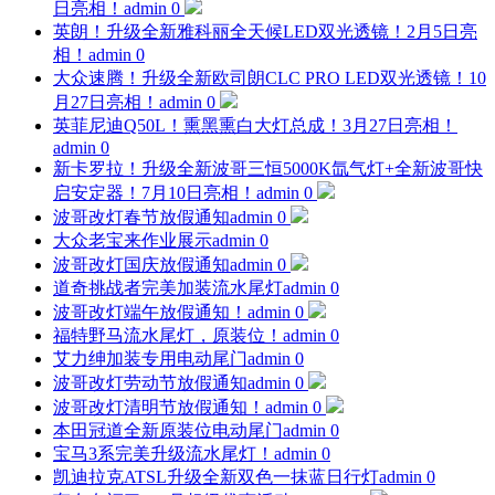
日亮相！
admin
0
英朗！升级全新雅科丽全天候LED双光透镜！2月5日亮
相！
admin
0
大众速腾！升级全新欧司朗CLC PRO LED双光透镜！10
月27日亮相！
admin
0
英菲尼迪Q50L！熏黑熏白大灯总成！3月27日亮相！
admin
0
新卡罗拉！升级全新波哥三恒5000K氙气灯+全新波哥快
启安定器！7月10日亮相！
admin
0
波哥改灯春节放假通知
admin
0
大众老宝来作业展示
admin
0
波哥改灯国庆放假通知
admin
0
道奇挑战者完美加装流水尾灯
admin
0
波哥改灯端午放假通知！
admin
0
福特野马流水尾灯，原装位！
admin
0
艾力绅加装专用电动尾门
admin
0
波哥改灯劳动节放假通知
admin
0
波哥改灯清明节放假通知！
admin
0
本田冠道全新原装位电动尾门
admin
0
宝马3系完美升级流水尾灯！
admin
0
凯迪拉克ATSL升级全新双色一抹蓝日行灯
admin
0